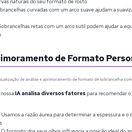
as naturais do seu formato de rosto
brancelhas curvadas com um arco suave ajudam a suaviz
Sobrancelhas retas com um arco sutil podem ajudar a equi
o
rimoramento de Formato Perso
sualização de análise e aprimoramento de formato de sobrancelha com
 nossa
IA analisa diversos fatores
para recomendar o
:
Usamos a razão áurea para determinar a espessura e 
s
:
O formato dos seus olhos influencia a posição ideal do a