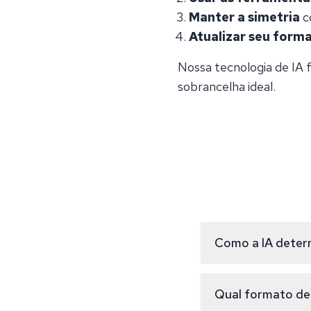
Manter a simetria
c
Atualizar seu form
Nossa tecnologia de IA 
sobrancelha ideal.
Como a IA deter
Nossa tecnologia de 
dos olhos, ponte nas
Qual formato de
sobrancelha mais fa