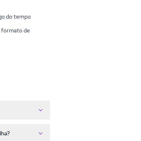
ngo do tempo
u formato de
to, posicionamento
formato de
lha?
ssura e