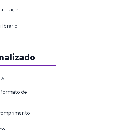
ar traços
librar o
nalizado
 IA
 formato de
o comprimento
rco