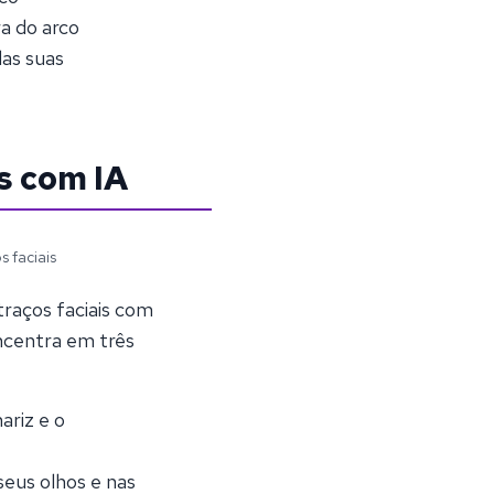
ra do arco
as suas
s com IA
 faciais
traços faciais com
oncentra em três
ariz e o
seus olhos e nas