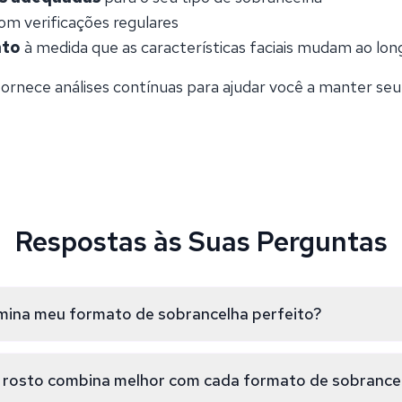
om verificações regulares
ato
à medida que as características faciais mudam ao lo
fornece análises contínuas para ajudar você a manter se
Respostas às Suas Perguntas
mina meu formato de sobrancelha perfeito?
IA analisa suas características faciais, incluindo formato do ros
al e proporções faciais. Ela utiliza esses dados para calcular o 
 rosto combina melhor com cada formato de sobrance
vorecedor, considerando fatores como altura ideal do arco, espe