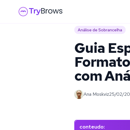
Análise de Sobrancelha
Guia Esp
Formato
com Anál
Ana Moskviz
25/02/2
conteudo
: