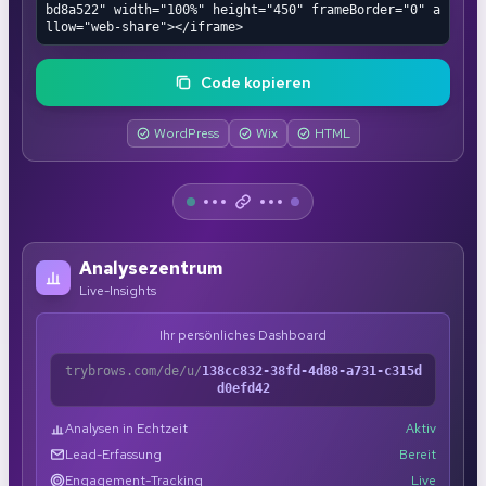
bd8a522" width="100%" height="450" frameBorder="0" a
llow="web-share"></iframe>
Code kopieren
WordPress
Wix
HTML
Analysezentrum
Live-Insights
Ihr persönliches Dashboard
trybrows.com/
de/
u/
138cc832-38fd-4d88-a731-c315d
d0efd42
Analysen in Echtzeit
Aktiv
Lead-Erfassung
Bereit
Engagement-Tracking
Live