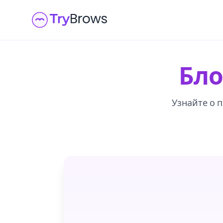
Бло
Узнайте о п