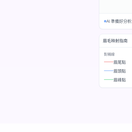
AI 準備好分
眉毛映射指南
對稱線
眉尾點
眉頭點
眉峰點