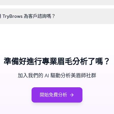
保存所有分析結果，方便比較不同眉形並持續追蹤自己的進展。
TryBrows 為客戶諮詢嗎？
毛專業人士都在使用 TryBrows 為客戶預覽成果，並提升諮詢
準備好進行專業眉毛分析了嗎？
加入我們的 AI 驅動分析美眉師社群
開始免費分析