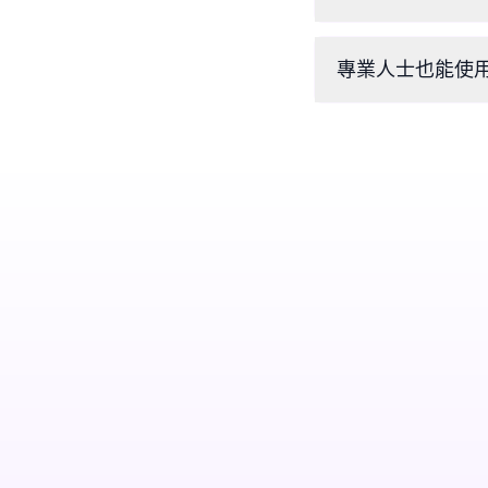
當然可以！您可以
專業人士也能使用 
絕對可以。全球的眉