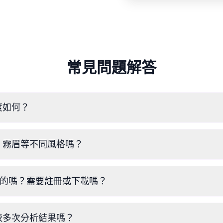
常見問題解答
度如何？
術與黃金比例原理，能精準分析對稱度並提供眉形建議，並且經專
、霧眉等不同風格嗎？
費線上工具，就能虛擬測試飄眉、霧眉等多種技術，找出最適合
是免費的嗎？需要註冊或下載嗎？
費，無需註冊或下載。只要上傳一張照片，即可在數秒內獲得即時的
較多次分析結果嗎？