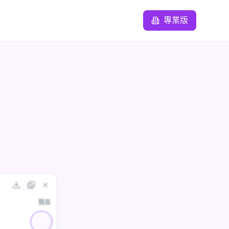
專業版
飄眉